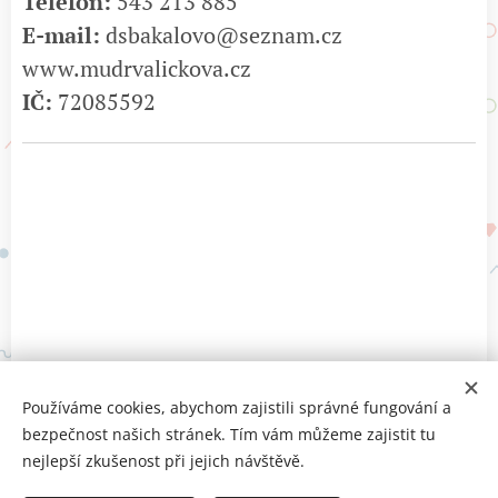
Telefon:
543 213 885
E-mail:
dsbakalovo@seznam.cz
www.mudrvalickova.cz
IČ:
72085592
Používáme cookies, abychom zajistili správné fungování a
bezpečnost našich stránek. Tím vám můžeme zajistit tu
nejlepší zkušenost při jejich návštěvě.
© 2024 MUDr. MArie Valíčková